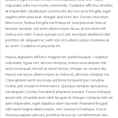
vulputate odio non mollis commodo. Curabitur efficitur id tellus
at imperdiet. Vestibulum commodo dui non eros fringilla, eget
sagittis enim placerat. Integer sed nunc leo. Donec interdum
felis tortor, finibus fringilla nisi finibus id. Sed placerat, felis ut
laoreet semper, nisi ante ullamcorper lacus, at tincidunt elit
metus non nibh. Fusce suscipit orci est, tincidunt eleifend odio
porttitor et. Aliquam ac velit non orci ullamcorper molestie at
ac enim. Curabitur in placerat mi.
Mauris dignissim efficitur magna nec pellentesque. Curabitur
vulputate, ligula nec dictum tempus, metus urna aliquet nisl,
sed consequat nisi nisl sit amet lectus. Integer ac ornare dui.
Mauris est lacus, ullamcorper ac tellus id, ultricies volutpat nisi.
Class aptent taciti sociosqu ad litora torquent per conubia
nostra, per inceptos himenaeos. Quisque semper quis purus
vel aliquam. Donec hendrerit pharetra suscipit. Fusce tristique
ipsum elit, id vestibulum nibh feugiat id. Integer volutpat nibh et
sem imperdiet, eget dapibus diam laoreet. Praesent feugiat
nibh sed magna ullamcorper, nec viverra mi tristique. Fusce
rhoncus sapien ultrices, porttitor lectus id, condimentum dui.